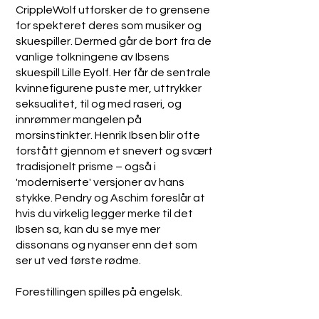
CrippleWolf utforsker de to grensene
for spekteret deres som musiker og
skuespiller. Dermed går de bort fra de
vanlige tolkningene av Ibsens
skuespill Lille Eyolf. Her får de sentrale
kvinnefigurene puste mer, uttrykker
seksualitet, til og med raseri, og
innrømmer mangelen på
morsinstinkter. Henrik Ibsen blir ofte
forstått gjennom et snevert og svært
tradisjonelt prisme – også i
'moderniserte' versjoner av hans
stykke. Pendry og Aschim foreslår at
hvis du virkelig legger merke til det
Ibsen sa, kan du se mye mer
dissonans og nyanser enn det som
ser ut ved første rødme.
Forestillingen spilles på engelsk.