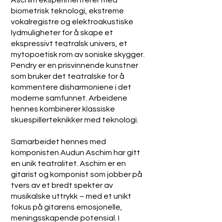
Aschim eksperimenterer med
biometrisk teknologi, ekstreme
vokalregistre og elektroakustiske
lydmuligheter for å skape et
ekspressivt teatralsk univers, et
mytopoetisk rom av soniske skygger.
Pendry er en prisvinnende kunstner
som bruker det teatralske for å
kommentere disharmoniene i det
moderne samfunnet. Arbeidene
hennes kombinerer klassiske
skuespillerteknikker med teknologi.
Samarbeidet hennes med
komponisten Audun Aschim har gitt
en unik teatralitet. Aschim er en
gitarist og komponist som jobber på
tvers av et bredt spekter av
musikalske uttrykk – med et unikt
fokus på gitarens emosjonelle,
meningsskapende potensial. I