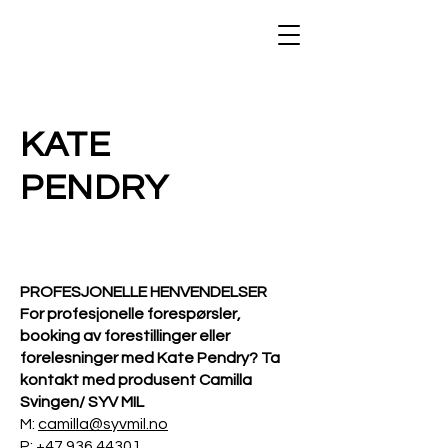
KATE
PENDRY
PROFESJONELLE HENVENDELSER
For profesjonelle forespørsler,
booking av forestillinger eller
forelesninger med Kate Pendry? Ta
kontakt med produsent Camilla
Svingen/ SYV MIL
M:
camilla@syvmil.no
P:
+47 936 44301